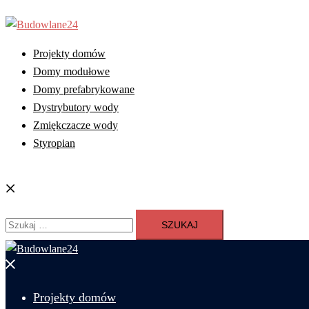
Przejdź
do
treści
Projekty domów
Domy modułowe
Domy prefabrykowane
Dystrybutory wody
Zmiękczacze wody
Styropian
Szukaj
Szukaj:
Zamknij
menu
Projekty domów