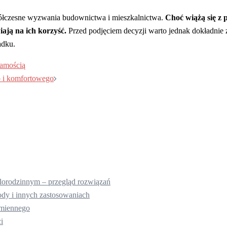
łczesne wyzwania budownictwa i mieszkalnictwa.
Choć wiążą się z 
ają na ich korzyść.
Przed podjęciem decyzji warto jednak dokładnie 
adku.
samością
 i komfortowego
lorodzinnym – przegląd rozwiązań
dy i innych zastosowaniach
ymiennego
i