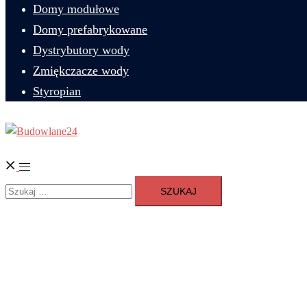
Domy modułowe
Domy prefabrykowane
Dystrybutory wody
Zmiękczacze wody
Styropian
Szukaj
Przełącz
Szukaj:
menu