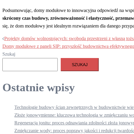
Podsumowując, domy modułowe to innowacyjna odpowiedź na wspó
skrócony czas budowy, zrównoważoność i elastyczność, przemawi
się, że dom modułowy jest idealnym rozwiązaniem dla danego przyp
Nawigacja
Projekty domów wolnostojących: swoboda przestrzeni z własną toż
Domy modułowe z paneli SIP: przyszłość budownictwa efektywnego
wpisu
Szukaj
SZUKAJ
Ostatnie wpisy
Technologie budowy ścian zewnętrznych w budownictwie wie
Złoże jonowymienne: kluczowa technologia w zmiękczaniu wo
Regeneracja jonitu: proces odnawiania zdolności złoża jonow
Zmiękczanie wody: proces poprawy jakości i redukcji twardośc