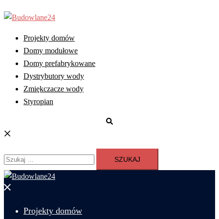
Przejdź
do
treści
Projekty domów
Domy modułowe
Domy prefabrykowane
Dystrybutory wody
Zmiękczacze wody
Styropian
Szukaj
Szukaj:
Zamknij
menu
Projekty domów