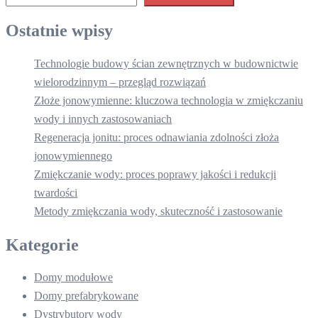
Ostatnie wpisy
Technologie budowy ścian zewnętrznych w budownictwie
wielorodzinnym – przegląd rozwiązań
Złoże jonowymienne: kluczowa technologia w zmiękczaniu
wody i innych zastosowaniach
Regeneracja jonitu: proces odnawiania zdolności złoża
jonowymiennego
Zmiękczanie wody: proces poprawy jakości i redukcji
twardości
Metody zmiękczania wody, skuteczność i zastosowanie
Kategorie
Domy modułowe
Domy prefabrykowane
Dystrybutory wody