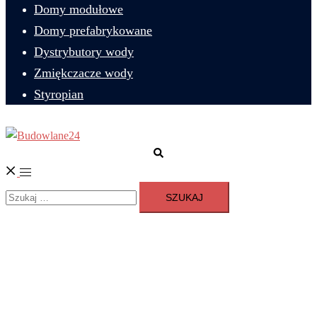
Domy modułowe
Domy prefabrykowane
Dystrybutory wody
Zmiękczacze wody
Styropian
Szukaj
Przełącz
Szukaj:
menu